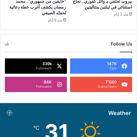
بيروت تحتفي بـ وائل كفوري.. نجاح
“خايفين من جمهوري”.. محمد
استثنائي في ليلتين متتاليتين
رمضان يكشف أغرب خطة دعائية
لحفله الصيفي
منذ 3 أيام
منذ 6 أيام
Follow Us
339k
147K
Followers
Fans
84K
7٬640
Followers
Subscribers
Weather
31
℃