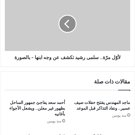
مرّة..
سلمى
رشيد
تكشف
عن
وجه
ابنها
-
بالصورة
لأوّل مرّة.. سلمى رشيد تكشف عن وجه ابنها - بالصورة
مقالات ذات صلة
ماجد المهندس يفتتح حفلات صيف
أحمد سعد يفاجئ جمهور الساحل
عسير.. ونفاد التذاكر قبل الموعد
بظهور غير معلن.. ويشعل الأجواء
بأغانيه
منذ يومين
منذ يومين