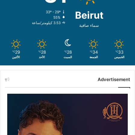
Beirut
33º - 29º
55%
3.53 كيلومتر/ساعة
سماء صافية
29
28
28
34
33
℃
℃
℃
℃
℃
الخميس
الجمعة
السبت
الأحد
الأثنين
Advertisement