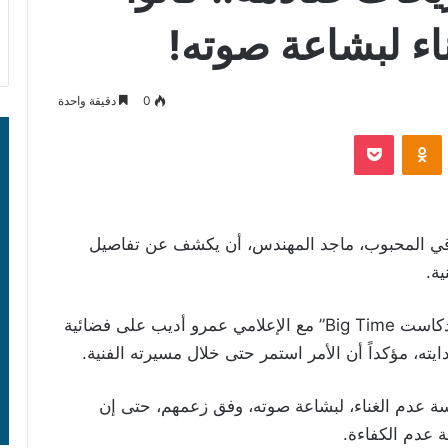
اء لبشاعة صوته!
0
دقيقة واحدة
‫Pocket
Odnoklassniki
اقي المحبوب، ماجد المهندس، أن يكشف عن تفاصيل
ة.
فقد أعلن المهندس بأحدث ظهور له ببرنامج “بودكاست Big Time” مع الإعلامي عمرو أديب على فضائية
ه، مؤكداً أن الأمر استمر حتى خلال مسيرته الفنية.
ة عدم الغناء، لبشاعة صوته، وفق زعمهم، حتى إن
 عدم الكفاءة.