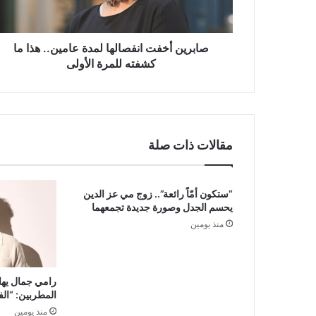
ما
كشفته
للمرة
الأولى
صابرين أخفت انفصالها لمدة عامين.. هذا ما
كشفته للمرة الأولى
مقالات ذات صلة
“ستكون أمّاً رائعة”.. زوج مي عز الدين
يحسم الجدل وصورة جديدة تجمعهما
منذ يومين
رامي جمال يها
المطربين: “ال
منذ يومين