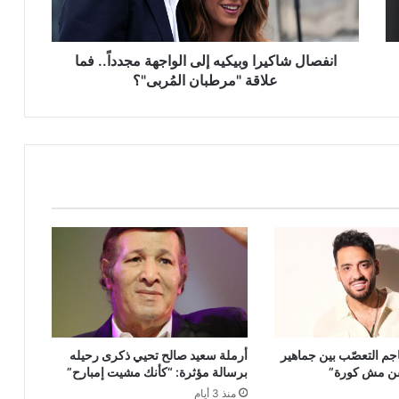
فما
علاقة
"مرطبان
المُربى"؟
انفصال شاكيرا وبيكيه إلى الواجهة مجدداً.. فما
علاقة "مرطبان المُربى"؟
جم التعصّب بين جماهير
أرملة سعيد صالح تحيي ذكرى رحيله
فن مش كورة”
برسالة مؤثرة: “كأنك مشيت إمبارح”
منذ 3 أيام