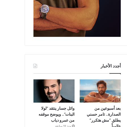
أجدد الأخبار
بعد أسبوعين من
وائل جسار ينتقد “لولا
الصدارة.. تامر حسني
البنات”.. ويوضح موقفه
يطلق “مش هتكرر”
من عمرو دياب
عالمياً
منذ 11 ساعة