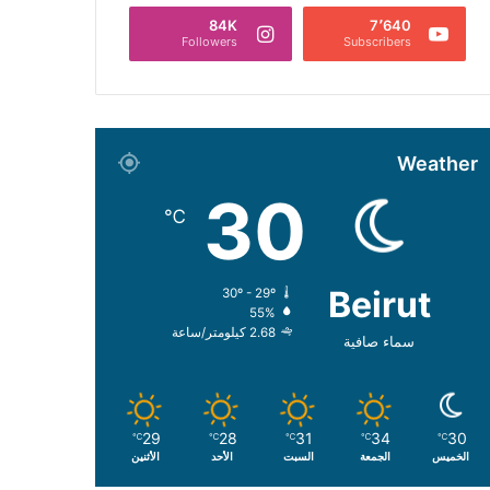
84K
7٬640
Followers
Subscribers
Weather
30
℃
Beirut
30º - 29º
55%
2.68 كيلومتر/ساعة
سماء صافية
29
28
31
34
30
℃
℃
℃
℃
℃
الخميس
الجمعة
السبت
الأحد
الأثنين