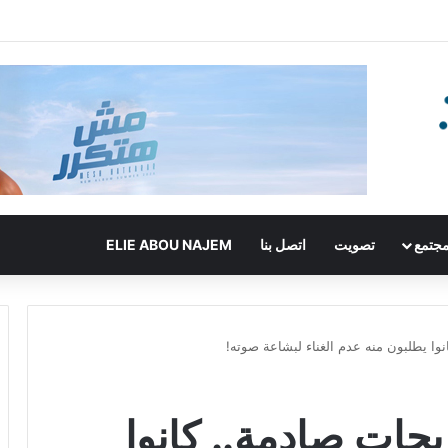
جتمع
تصويت
اتصل بنا
ELIE ABOU NAJEM
وا يطلبون منه عدم الغناء لبشاعة صوته!
حات صادمة.. كانوا