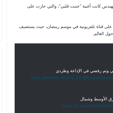
مهندس كانت أغنية “جننت قلبي”، والتي حازت على
رة على قناة تلفزيونية في موسم رمضان، حيث يستضيف
ول العالم.
ي وتم رفضي في الإذاعة وطردي
@GEA_SA
@RiyadhSeas
رق الأوسط وشمال
https://t.co/whs8h9khMX