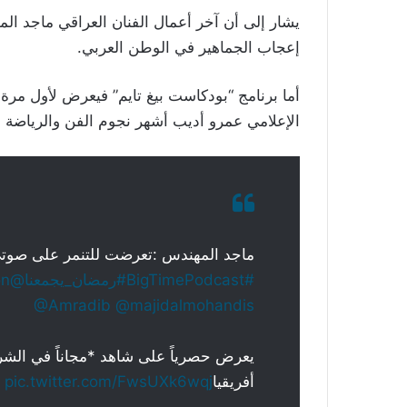
يشار إلى أن آخر أعمال الفنان العراقي ماجد ال
إعجاب الجماهير في الوطن العربي.
أما برنامج “بودكاست بيغ تايم” فيعرض لأول م
الإعلامي عمرو أديب أشهر نجوم الفن والرياضة ح
ماجد المهندس :تعرضت للتنمر على صوت
#BigTimePodcast
#رمضان_يجمعنا
@Turki_alalshikh
on
@Amradib
@majidalmohandis
يعرض حصرياً على شاهد *مجاناً في الش
أفريقيا
pic.twitter.com/FwsUXk6wqj