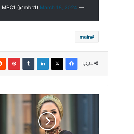
March 18, 2024
— MBC1 (@mbc1)
main
فيسبوك
‫X
لينكدإن
بينتي
شاركها
صابرين
أخفت
انفصالها
لمدة
عامين..
هذا