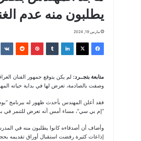
يطلبون منه عدم الغن
مارس 19, 2024
فيسبوك
‫X
لينكدإن
بينتيريست
متابعة بتجــرد:
لم يكن يتوقع جمهور الفنان العر
وصفت بالصادمة، تعرض لها في بداية حياته المهني
“إم بي سي”، مساء أمس أنه تعرض للتنمر في بدايت
وأضاف أن أصدقاءه كانوا يطلبون منه في المدرس
إذاعات كثيرة رفضت استقبال أوراق تقديمه بحجة