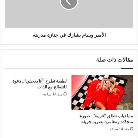
جنازة
مدربته
الأمير ويليام يشارك في جنازة مدربته
مقالات ذات صلة
لطيفة تطرح “أنا بعجبني”.. دعوة
للتصالح مع الذات
منذ 14 ساعة
مايا دياب تطلق “غريبة”.. صورة
متجدّدة ومغامرة بصرية جريئة
منذ 14 ساعة