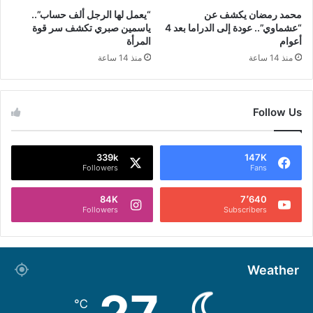
محمد رمضان يكشف عن
“يعمل لها الرجل ألف حساب”..
“عشماوي”.. عودة إلى الدراما بعد 4
ياسمين صبري تكشف سر قوة
أعوام
المرأة
منذ 14 ساعة
منذ 14 ساعة
Follow Us
339k
147K
Followers
Fans
84K
7٬640
Followers
Subscribers
Weather
℃