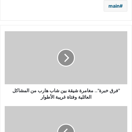
main
"فرق
خبرة"..
مغامرة
شيقة
بين
شاب
هارب
من
المشاكل
العائلية
"فرق خبرة".. مغامرة شيقة بين شاب هارب من المشاكل
وفتاة
العائلية وفتاة غريبة الأطوار
غريبة
الأطوار
الأمير
ويليام
يشارك
في