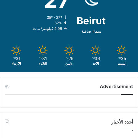
27
Beirut
35º - 27º
62%
4.96 كيلومتر/ساعة
سماء صافية
31
31
29
36
35
℃
℃
℃
℃
℃
السبت
الأحد
الأثنين
الثلاثاء
الأربعاء
Advertisement
أجدد الأخبار