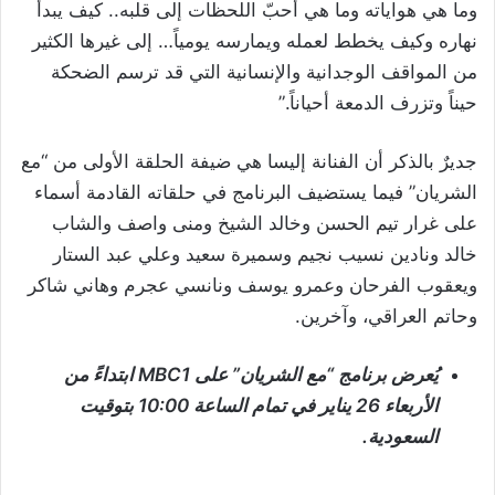
وما هي هواياته وما هي أحبّ اللحظات إلى قلبه.. كيف يبدأ
نهاره وكيف يخطط لعمله ويمارسه يومياً… إلى غيرها الكثير
من المواقف الوجدانية والإنسانية التي قد ترسم الضحكة
حيناً وتزرف الدمعة أحياناً.”
جديرٌ بالذكر أن الفنانة إليسا هي ضيفة الحلقة الأولى من “مع
الشريان” فيما يستضيف البرنامج في حلقاته القادمة أسماء
على غرار تيم الحسن وخالد الشيخ ومنى واصف والشاب
خالد ونادين نسيب نجيم وسميرة سعيد وعلي عبد الستار
ويعقوب الفرحان وعمرو يوسف ونانسي عجرم وهاني شاكر
وحاتم العراقي، وآخرين.
يُعرض برنامج “مع الشريان” على
MBC1
ابتداءً من
الأربعاء 26 يناير في تمام الساعة 10:00 بتوقيت
السعودية.