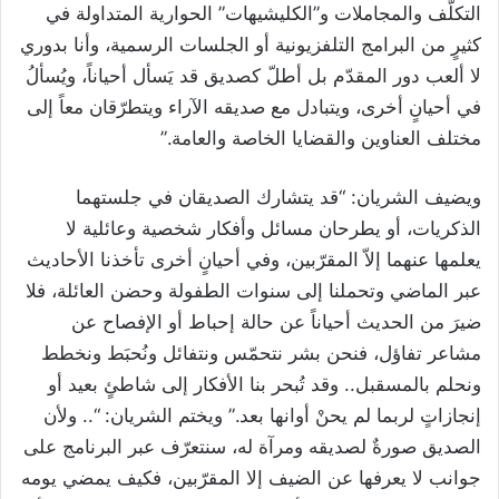
التكلّف والمجاملات و”الكليشيهات” الحوارية المتداولة في
كثيرٍ من البرامج التلفزيونية أو الجلسات الرسمية، وأنا بدوري
لا ألعب دور المقدّم بل أطلّ كصديق قد يَسأل أحياناً، ويُسألُ
في أحيانٍ أخرى، ويتبادل مع صديقه الآراء ويتطرّقان معاً إلى
مختلف العناوين والقضايا الخاصة والعامة.”
ويضيف الشريان: “قد يتشارك الصديقان في جلستهما
الذكريات، أو يطرحان مسائل وأفكار شخصية وعائلية لا
يعلمها عنهما إلاّ المقرّبين، وفي أحيانٍ أخرى تأخذنا الأحاديث
عبر الماضي وتحملنا إلى سنوات الطفولة وحضن العائلة، فلا
ضيرَ من الحديث أحياناً عن حالة إحباط أو الإفصاح عن
مشاعر تفاؤل، فنحن بشر نتحمّس ونتفائل ونُحبَط ونخطط
ونحلم بالمسقبل.. وقد تُبحر بنا الأفكار إلى شاطئٍ بعيد أو
إنجازاتٍ لربما لم يحنْ أوانها بعد.” ويختم الشريان: “.. ولأن
الصديق صورةٌ لصديقه ومرآة له، سنتعرّف عبر البرنامج على
جوانب لا يعرفها عن الضيف إلا المقرّبين، فكيف يمضي يومه