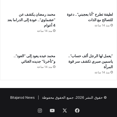
لطيفة تطرح “أنا بعجبني”.. دعوة
محمد رمضان يكشف عن
للتصالح مع الذات
“عشماوي”.. عودة إلى الدراما بعد
4 أعوام
منذ 14 ساعة
منذ 14 ساعة
“يعمل لها الرجل ألف حساب”..
محمد عبده يعود إلى “العود”..
ياسمين صبري تكشف سر قوة
و”تأخرنا” جديده الغنائي
المرأة
منذ 14 ساعة
منذ 14 ساعة
© حقوق النشر 2026، جميع الحقوق محفوظة |
Bitajarod News
فيسبوك
‫X
‫YouTube
انستقرام