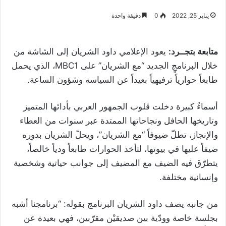
يناير 25, 2022
0
دقيقة واحدة
متابعة بتجــرد:
يعود الإعلامي داود الشريان إلى الشاشة من
خلال البرنامجٍ الجديد “مع الشريان” على MBC1، الذي يحمل
طابعاً حوارياً ترفيهياً بعيداً عن السياسة وشؤون الساعة.
أسماءٌ كبيرة دخلت قلوب الجمهور العربي بأدائها المتميز
وتاريخها الحافل ونجاحاتها الممتدة عبر سنوات من العطاء
والإنجاز، تطلّ ضيوفاً “مع الشريان”، ويحلّ الشريان بدوره
ضيفاً عليها في بيوتها، لتأخذ الحوارات طابعاً ودياً خالصاً،
يتطرّق فيه الضيف مع المضيف إلى جوانب حياتية وشخصية
وإنسانية مختلفة.
من جانبه يصف داود الشريان البرنامج بقوله: “برنامجنا أشبه
بجلسة خاصة وودّية بين صديقيْن مقرّبين، فهي بعيدة عن