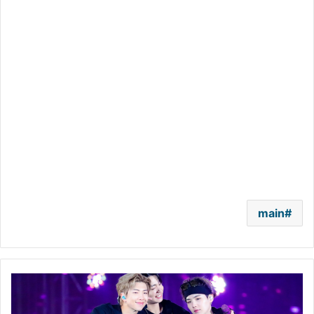
main
فيروس
كورونا
يصيب