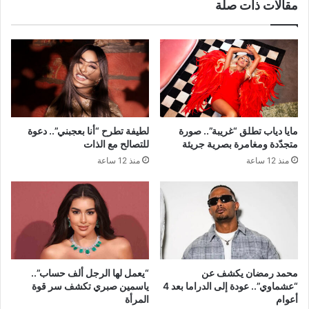
مقالات ذات صلة
مايا دياب تطلق “غريبة”.. صورة
لطيفة تطرح “أنا بعجبني”.. دعوة
متجدّدة ومغامرة بصرية جريئة
للتصالح مع الذات
منذ 12 ساعة
منذ 12 ساعة
محمد رمضان يكشف عن
“يعمل لها الرجل ألف حساب”..
“عشماوي”.. عودة إلى الدراما بعد 4
ياسمين صبري تكشف سر قوة
أعوام
المرأة