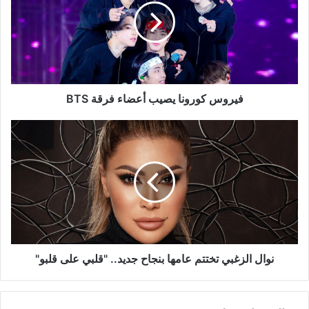
أعضاء
فرقة
BTS
فيروس كورونا يصيب أعضاء فرقة BTS
نوال
الزغبي
تختتم
عامها
بنجاح
جديد..
"قلبي
على
قلبو"
نوال الزغبي تختتم عامها بنجاح جديد.. "قلبي على قلبو"