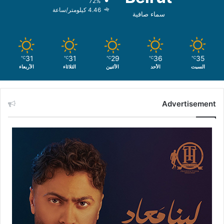
72%
4.46 كيلومتر/ساعة
سماء صافية
31
31
29
36
35
℃
℃
℃
℃
℃
السبت
الأحد
الأثنين
الثلاثاء
الأربعاء
Advertisement