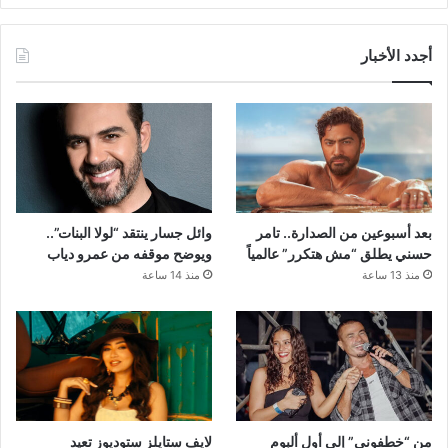
أجدد الأخبار
بعد أسبوعين من الصدارة.. تامر
وائل جسار ينتقد “لولا البنات”..
حسني يطلق “مش هتكرر” عالمياً
ويوضح موقفه من عمرو دياب
منذ 13 ساعة
منذ 14 ساعة
من “خطفوني” إلى أول ألبوم
لايف ستايلز ستوديوز تعيد