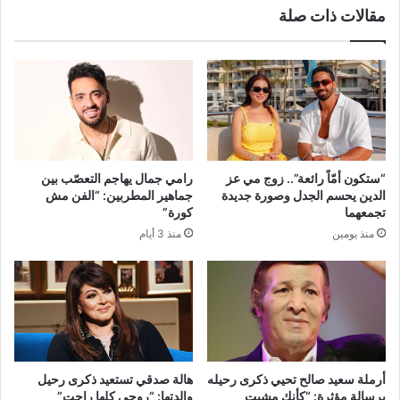
مقالات ذات صلة
“ستكون أمّاً رائعة”.. زوج مي عز
رامي جمال يهاجم التعصّب بين
الدين يحسم الجدل وصورة جديدة
جماهير المطربين: “الفن مش
تجمعهما
كورة”
منذ يومين
منذ 3 أيام
أرملة سعيد صالح تحيي ذكرى رحيله
هالة صدقي تستعيد ذكرى رحيل
برسالة مؤثرة: “كأنك مشيت
والدتها: “روحي كلها راحت”