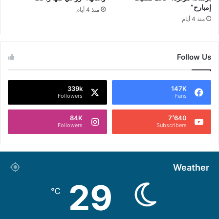
إمبارح”
منذ 4 أيام
منذ 4 أيام
Follow Us
339k
147K
Followers
Fans
84K
7٬640
Followers
Subscribers
Weather
29
℃