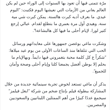
مرّة تتمنى فيها أن تعود بها السنوات إلى الوراء حين لم يكن
العالم يعاني من الأزمات التي نعيشها اليوم فكتبت: “اليوم
عيدي. ما بعرف أديه كبرت هالسنة. يمكن كبرت شي مية
سنة. وهيدي أول مرة بعمري ما بتطلع لقدام. عبالي إرجع
كتير لورا. لإيام أحلى ما فيها كل هالبشاعة!”.
وشكرت ماغي بوغصن جمهورها على معايداتهم ورسائل
الحب التي تتلقاها منذ الساعات الأولى من يوم عيد ميلاها:
“شكراً ع كل كلمة محبة بتغمروني فيها دايماً. وبهالإيام ما
بحلم إلا بوطن أفضل يجمعنا كلنا وإيام أحلى وصحة وأمان
للجميع”.
يذكر أن ماغي تستعد لخوض تجربة سينمائية جديدة من خلال
المشاركة ببطولة فيلم بإنتاج ضخم من شركة “ايغل فيلمز”
سيجمع عددًا كبيرًا من أهم الممثلين اللبنانيين والسعوديين
والمصريين.