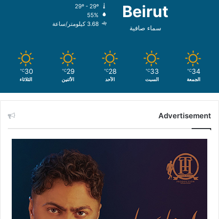
Beirut
29º - 29º
55%
3.68 كيلومتر/ساعة
سماء صافية
30
29
28
33
34
℃
℃
℃
℃
℃
الجمعة
السبت
الأحد
الأثنين
الثلاثاء
Advertisement