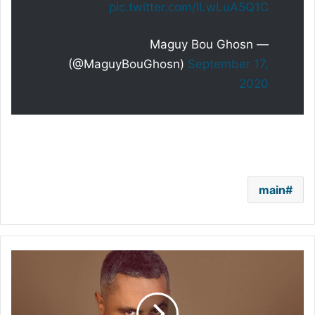
pic.twitter.com/ILwLuA5Q1C
— Maguy Bou Ghosn
(@MaguyBouGhosn)
September 17,
2020
main
قيس
الشيخ
نجيب
يهاجر