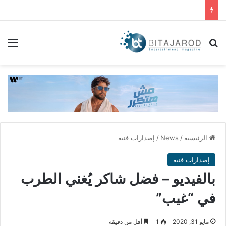
بحث عن
الق
الرئيسية
/
News
/
إصدارات فنية
إصدارات فنية
بالفيديو – فضل شاكر يُغني الطرب
في “غيب”
مايو 31, 2020
1
أقل من دقيقة