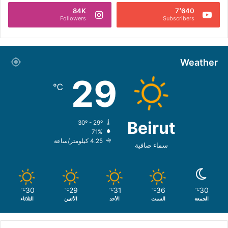
84K
7٬640
Followers
Subscribers
Weather
29
℃
Beirut
30º - 29º
71%
4.25 كيلومتر/ساعة
سماء صافية
30
29
31
36
30
℃
℃
℃
℃
℃
الجمعة
السبت
الأحد
الأثنين
الثلاثاء