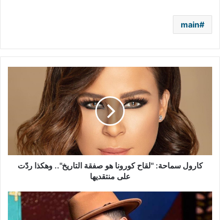
main
كارول
سماحة:
"لقاح
كورونا
هو
صفقة
التاريخ"..
وهكذا
ردّت
على
كارول سماحة: "لقاح كورونا هو صفقة التاريخ".. وهكذا ردّت
منتقديها
على منتقديها
بالفيديو
-
سيف