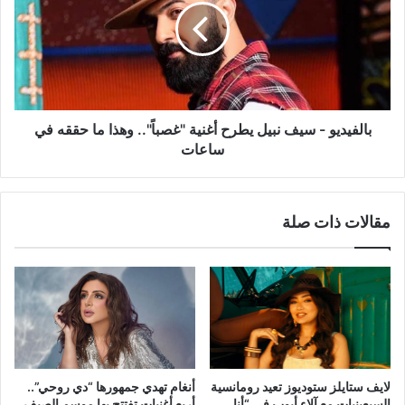
نبيل
يطرح
أغنية
"غصباً"..
وهذا
ما
حققه
بالفيديو - سيف نبيل يطرح أغنية "غصباً".. وهذا ما حققه في
في
ساعات
ساعات
مقالات ذات صلة
لايف ستايلز ستوديوز تعيد رومانسية
أنغام تهدي جمهورها “دي روحي”..
السبعينيات مع آلاء أيوب في “أنا
أربع أغنيات تفتتح بها موسم الصيف