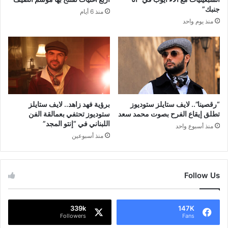
جنبك”
منذ 6 أيام
منذ يوم واحد
“رقصينا”.. لايف ستايلز ستوديوز
برؤية فهد زاهد.. لايف ستايلز
تطلق إيقاع الفرح بصوت محمد سعد
ستوديوز تحتفي بعمالقة الفن
اللبناني في “إنتو المجد”
منذ أسبوع واحد
منذ أسبوعين
Follow Us
339k
147K
Followers
Fans