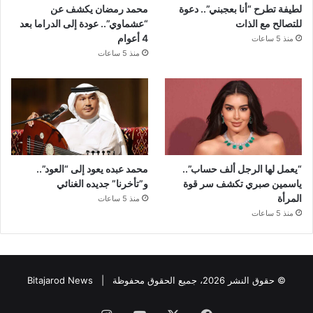
لطيفة تطرح “أنا بعجبني”.. دعوة
محمد رمضان يكشف عن
للتصالح مع الذات
“عشماوي”.. عودة إلى الدراما بعد
4 أعوام
منذ 5 ساعات
منذ 5 ساعات
“يعمل لها الرجل ألف حساب”..
محمد عبده يعود إلى “العود”..
ياسمين صبري تكشف سر قوة
و”تأخرنا” جديده الغنائي
المرأة
منذ 5 ساعات
منذ 5 ساعات
© حقوق النشر 2026، جميع الحقوق محفوظة |
Bitajarod News