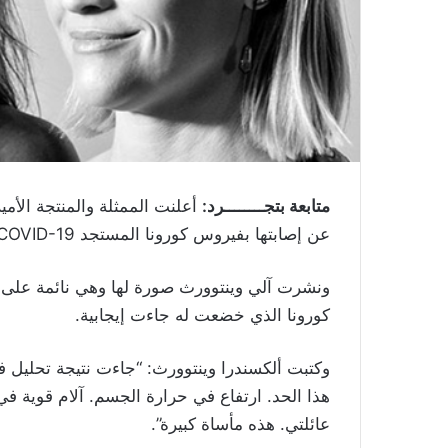
متابعة بتجــــــــرد:
أعلنت الممثلة والمنتجة الأمي
عن إصابتها بفيروس كورونا المستجد COVID-19 من خلال صورة على حسابها على انستغرام.
ونشرت آلي وينتوورث صورة لها وهي نائمة على ا
كورونا الذي خضعت له جاءت إيجابية.
وكتبت ألكسندرا وينتوورث: “جاءت نتيجة تحليل في
هذا الحد. ارتفاع في حرارة الجسم. آلام قوية ف
عائلتي. هذه مأساة كبيرة”.