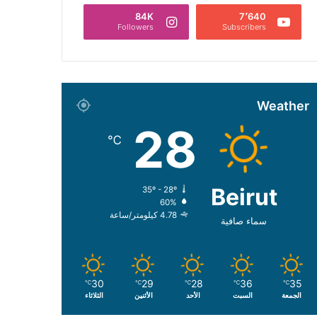
84K
7٬640
Followers
Subscribers
Weather
28
℃
Beirut
35º - 28º
60%
4.78 كيلومتر/ساعة
سماء صافية
30
29
28
36
35
℃
℃
℃
℃
℃
الجمعة
السبت
الأحد
الأثنين
الثلاثاء