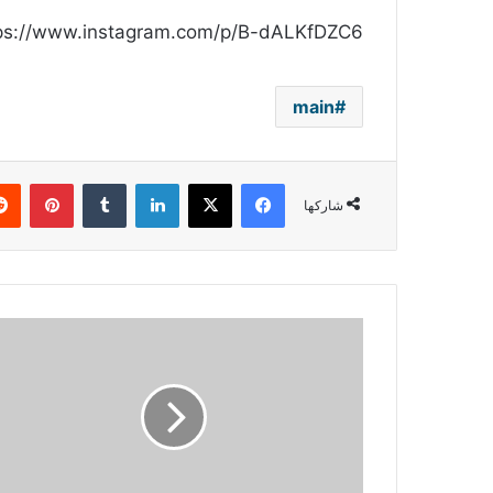
ps://www.instagram.com/p/B-dALKfDZC6/
main
فيسبوك
‫X
لينكدإن
بينتي
شاركها
الأمير
ويليام
يستعدّ
للتدخل
كطيار
اسعاف
جوي
لمواجهة