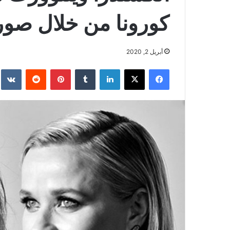
كورونا من خلال صور
أبريل 2, 2020
فيسبوك
‫X
لينكدإن
بينتيريست