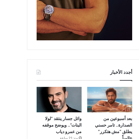
أجدد الأخبار
بعد أسبوعين من
وائل جسار ينتقد “لولا
الصدارة.. تامر حسني
البنات”.. ويوضح موقفه
يطلق “مش هتكرر”
من عمرو دياب
عالمياً
منذ 21 ساعة