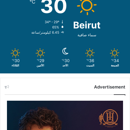
30
℃
Beirut
34º - 29º
65%
6.45 كيلومتر/ساعة
سماء صافية
30
29
30
36
34
℃
℃
℃
℃
℃
الجمعة
السبت
الأحد
الأثنين
الثلاثاء
Advertisement