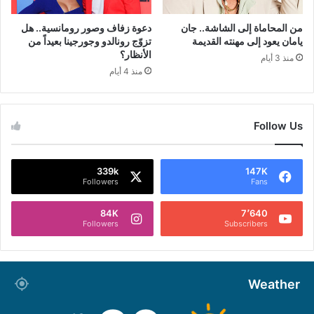
من المحاماة إلى الشاشة.. جان
دعوة زفاف وصور رومانسية.. هل
يامان يعود إلى مهنته القديمة
تزوّج رونالدو وجورجينا بعيداً من
الأنظار؟
منذ 3 أيام
منذ 4 أيام
Follow Us
339k
147K
Followers
Fans
84K
7٬640
Followers
Subscribers
Weather