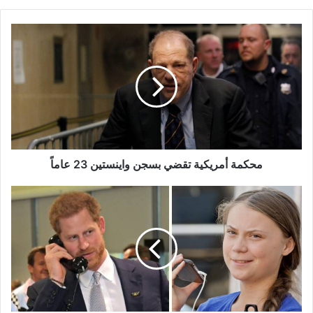
محكمة
أمريكية
تقضي
بسجن
واينستين
23
عاماً
محكمة أمريكية تقضي بسجن واينستين 23 عاماً
تعرف
إلى
قصة
خداع
شابين
روسيين
للأمير
هاري