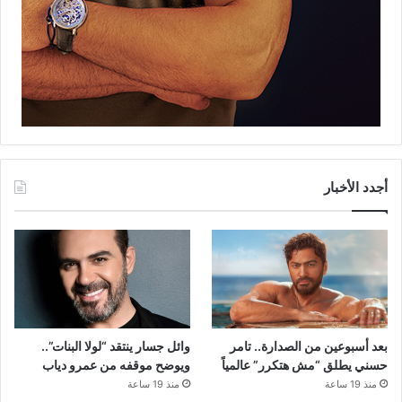
أجدد الأخبار
بعد أسبوعين من الصدارة.. تامر
وائل جسار ينتقد “لولا البنات”..
حسني يطلق “مش هتكرر” عالمياً
ويوضح موقفه من عمرو دياب
منذ 19 ساعة
منذ 19 ساعة