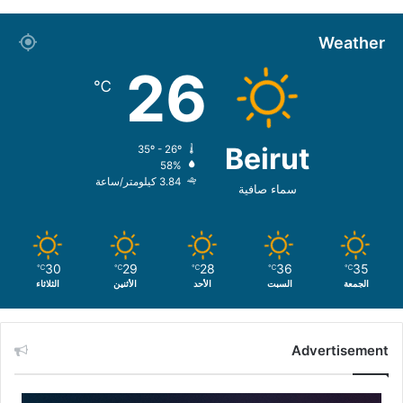
Weather
26
℃
Beirut
35º - 26º
58%
3.84 كيلومتر/ساعة
سماء صافية
30
29
28
36
35
℃
℃
℃
℃
℃
الجمعة
السبت
الأحد
الأثنين
الثلاثاء
Advertisement