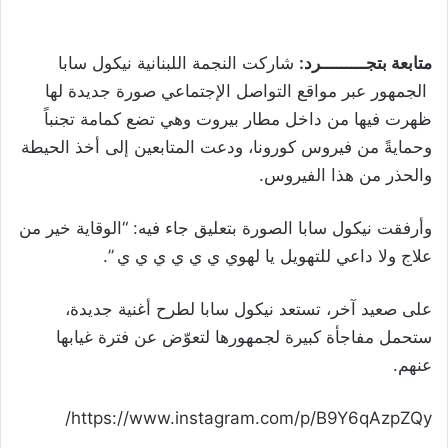
متابعة بتجـــــــــرد:
شاركت النجمة اللبنانية ​نيكول سابا​
الجمهور عبر مواقع التواصل الإجتماعي صورة جديدة لها
ظهرت فيها من داخل مطار بيروت وهي تضع كمامة تجنباً
وحمايةً من فيروس كورونا، ودعت المتابعين إلى أخذ الحيطة
والحذر من هذا الفيروس.
وأرفقت نيكول سابا الصورة بتعليق جاء فيه: “الوقاية خير من
علاج ولا داعي للتهويل يا لهوي ي ي ي ي ي ي ”.
على صعيد آخر، تستعد نيكول سابا لطرح أغنية جديدة،
ستحمل مفاجأة كبيرة لجمهورها لتعوّض عن فترة غيابها
عنهم.
https://www.instagram.com/p/B9Y6qAzpZQy/