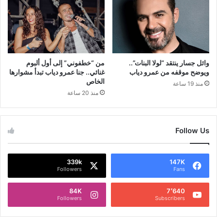
وائل جسار ينتقد “لولا البنات”..
من “خطفوني” إلى أول ألبوم
ويوضح موقفه من عمرو دياب
غنائي.. جنا عمرو دياب تبدأ مشوارها
الخاص
منذ 19 ساعة
منذ 20 ساعة
Follow Us
339k
147K
Followers
Fans
84K
7٬640
Followers
Subscribers