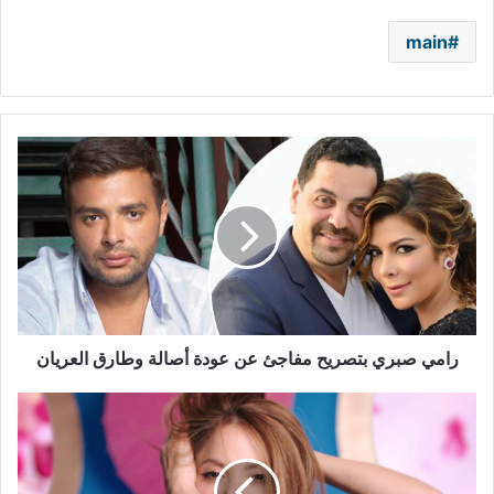
main
رامي
صبري
بتصريح
مفاجئ
عن
عودة
أصالة
وطارق
العريان
رامي صبري بتصريح مفاجئ عن عودة أصالة وطارق العريان
شاكيرا
تطرح
كليب
"Me