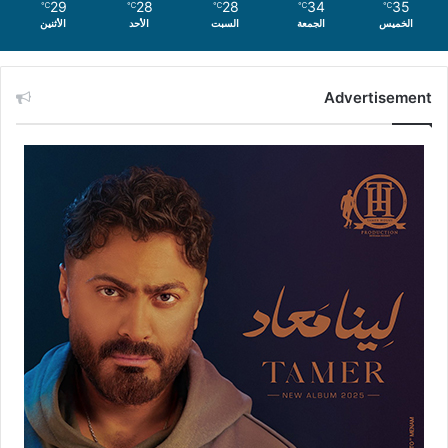
29
28
28
34
35
℃
℃
℃
℃
℃
الخميس
الجمعة
السبت
الأحد
الأثنين
Advertisement