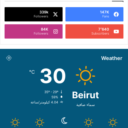
339k
147K
Followers
Fans
84K
7٬640
Followers
Subscribers
Weather
30
℃
Beirut
35º - 29º
59%
4.04 كيلومتر/ساعة
سماء صافية