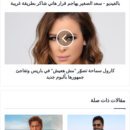
غريبة
بالفيديو - سعد الصغير يهاجم قرار هاني شاكر بطريقة غريبة
كارول
سماحة
تصوّر
"مش
هعيش"
في
باريس
وتفاجئ
جمهورها
بألبوم
كارول سماحة تصوّر "مش هعيش" في باريس وتفاجئ
جديد
جمهورها بألبوم جديد
مقالات ذات صلة