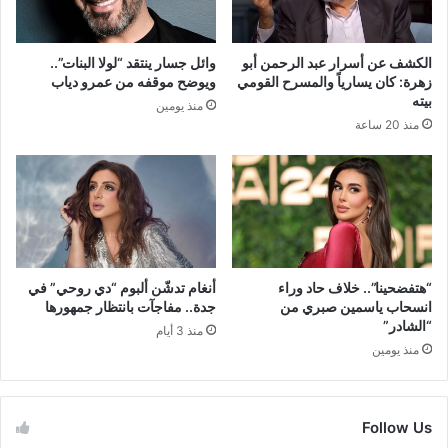
الكشف عن أسرار عبد الرحمن أبو
وائل جسار ينتقد “لولا البنات”..
زهرة: كان يسارياً والمسرح القومي
ويوضح موقفه من عمرو دياب
بيته
منذ يومين
منذ 20 ساعة
“هتفضحينا”.. خلاف حاد وراء
أنغام تدشّن ألبوم “دي روحي” في
انسحاب ياسمين صبري من
جدة.. مفاجآت بانتظار جمهورها
“الشادر”
منذ 3 أيام
منذ يومين
Follow Us