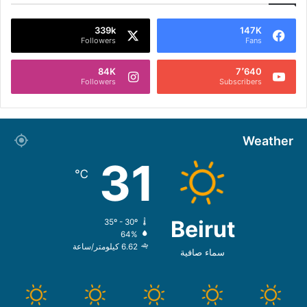
339k
147K
Followers
Fans
84K
7٬640
Followers
Subscribers
Weather
31
℃
Beirut
35º - 30º
64%
6.62 كيلومتر/ساعة
سماء صافية