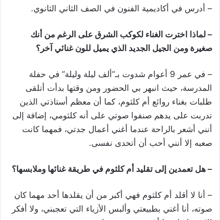
– أدرس في أكاديمية الفنون في الصف الثاني الثانوي.
– لماذا اخترت الغناء لكوكب الشرق على الرغم من أنك
صغيرة ومن الجيل الجديد الذي يميل للون غنائي آخر؟
– في عمر 9 أعوام شدوت بـ”ألف ليلة وليلة” في حفلة
المدرسة، حيث انبهر بي الحضور ومن وقتها بدأت أتلقى
طلبات بغناء روائع أم كلثوم، كما أن معظم أستاذتي الذين
تدربت على يدهم صنفوا صوتي على أنه كلثومي، إضافة إلى
أنني أشعر بالراحة عندما أغني أعمال جدتي، فمهما كانت
صعبه إلا أنني أحب أن أتحدى نفسى.
– هل تعمدين إلى تقليد أم كلثوم في طريقة غنائها وملابسها؟
– أنا لا أقلد أم كلثوم فهي أكبر من أن يقلدها أحد مهما كان
صوته، أنا أغني بطبيعتي وألبس الأزياء التي تعجبني، ولا أفكر