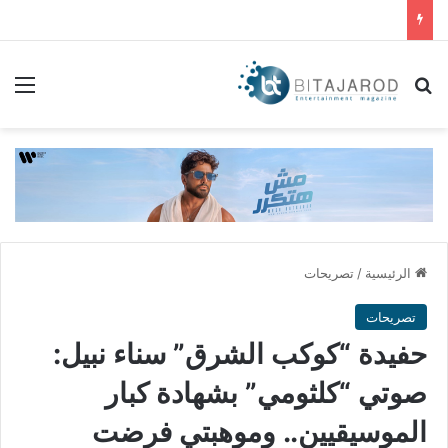
بحث عن
الق
الرئيسية
/
تصريحات
تصريحات
حفيدة “كوكب الشرق” سناء نبيل:
صوتي “كلثومي” بشهادة كبار
الموسيقيين.. وموهبتي فرضت