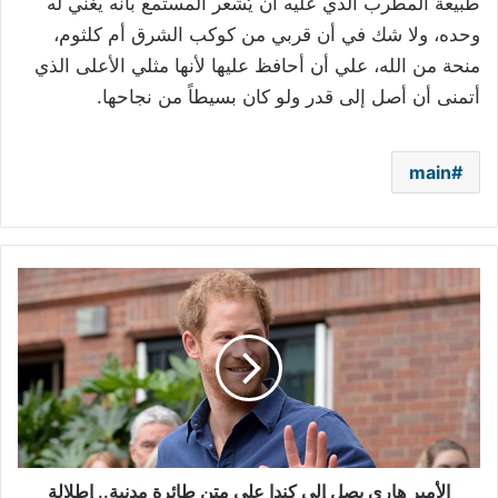
طبيعة المطرب الذي عليه أن يُشعر المستمع بأنه يغني له
وحده، ولا شك في أن قربي من كوكب الشرق أم كلثوم،
منحة من الله، علي أن أحافظ عليها لأنها مثلي الأعلى الذي
أتمنى أن أصل إلى قدر ولو كان بسيطاً من نجاحها.
main
الأمير
هاري
يصل
إلى
كندا
على
متن
طائرة
مدنية..
إطلالة
الأمير هاري يصل إلى كندا على متن طائرة مدنية.. إطلالة